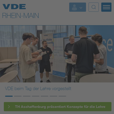
Top Themen
Fokusthemen
Energy
AI & Digital Trust
Health
Mobility
VDE beim Tag der Lehre vorgestellt
Standards
TH Aschaffenburg präsentiert Konzepte für die Lehre
Weitere Themen