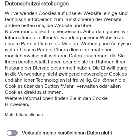
1
2
3
...
8
Folgen Sie uns
Kontakt
Impressum
Datenschutzinformationen
Cookie Hinweise
© 2026 VDE Rhein-Main e. V.