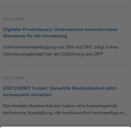
23.06.2026
Digitaler Produktpass: Unternehmen brauchen klare
Standards für die Umsetzung
Unternehmensbefragung von DIN und DKE zeigt hohen
Orientierungsbedarf bei der Einführung des DPP
18.06.2026
VDE DGBMT fordert: Vernetzte Medizintechnik jetzt
konsequent umsetzen
Die meisten Krankenhäuser haben eine hervorragende
technische Ausstattung, die kontinuierlich hochwertige m…