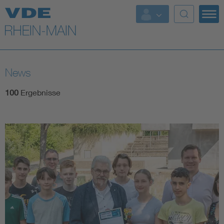
Top Themen
Fokusthemen
News
Energy
100
Ergebnisse
AI & Digital Trust
Health
Mobility
Standards
Weitere Themen