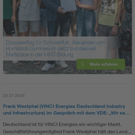
Assisted Living
Bui
Electromobility
Inf
Doppelerfolg für Schweinfurt: Alexander-von-
Energy efficiency
Edu
Humboldt-Gymnasium setzt bundesweit
Maßstäbe in der MINT-Bildung
Energy storage
Ren
Mehr erfahren
Functional safety
Env
20.07.2026
Frank Westphal (VINCI Energies Deutschland Industry
und Infrastructure) im Gespräch mit dem VDE: „Wir se…
Deutschland ist für VINCI Energies ein wichtiger Markt.
Geschäftsführungsmitglied Frank Westphal hält das Land…