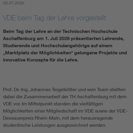
08.07.2026
Assisted Living
Bui
VDE beim Tag der Lehre vorgestellt
Electromobility
Inf
Beim Tag der Lehre an der Technischen Hochschule
Aschaffenburg am 1. Juli 2026 präsentierten Lehrende,
Energy efficiency
Edu
Studierende und Hochschulangehörige auf einem
„Marktplatz der Möglichkeiten“ gelungene Projekte und
innovative Konzepte für die Lehre.
Energy storage
Ren
Functional safety
Env
Prof. Dr.-Ing. Johannes Teigelkötter und sein Team stellten
dabei die Zusammenarbeit der TH Aschaffenburg mit dem
VDE vor. Im Mittelpunkt standen die vielfältigen
Möglichkeiten einer Mitgliedschaft im VDE sowie der VDE-
Dessauerpreis Rhein-Main, mit dem herausragende
studentische Leistungen ausgezeichnet werden.