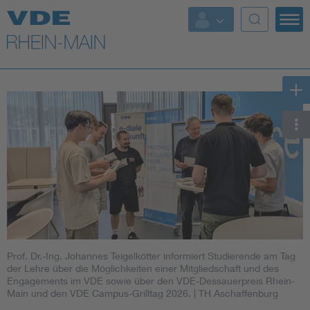
Top Themen
Fokusthemen
Energy
AI & Digital Trust
Health
Mobility
Prof. Dr.-Ing. Johannes Teigelkötter informiert Studierende am Tag
Standards
der Lehre über die Möglichkeiten einer Mitgliedschaft und des
Engagements im VDE sowie über den VDE-Dessauerpreis Rhein-
Main und den VDE Campus-Grilltag 2026.
| TH Aschaffenburg
Weitere Themen