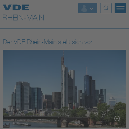
Top Themen
Fokusthemen
Der VDE Rhein-Main stellt sich vor
Energy
AI & Digital Trust
Health
Mobility
Standards
Weitere Themen