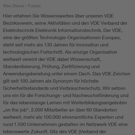
Max Diesel / Fotolia
Assisted Living
Bui
Hier erfahren Sie Wissenswertes über unseren VDE
Bezirksverein, seine Aktivitäten und den VDE Verband der
Electromobility
Inf
Elektrotechnik Elektronik Informationstechnik. Der VDE,
eine der größten Technologie-Organisationen Europas,
steht seit mehr als 130 Jahren für Innovation und
Energy efficiency
Edu
technologischen Fortschritt. Als einzige Organisation
weltweit vereint der VDE dabei Wissenschaft,
Energy storage
Ren
Standardisierung, Prüfung, Zertifizierung und
Anwendungsberatung unter einem Dach. Das VDE Zeichen
Functional safety
Env
gilt seit 100 Jahren als Synonym für höchste
Sicherheitsstandards und Verbraucherschutz. Wir setzen
uns ein für die Forschungs- und Nachwuchsförderung und
für das lebenslange Lernen mit Weiterbildungsangeboten
„on the job“. 2.000 Mitarbeiter an über 60 Standorten
weltweit, mehr als 100.000 ehrenamtliche Experten und
rund 1.500 Unternehmen gestalten im Netzwerk VDE eine
lebenswerte Zukunft. Sitz des VDE (Verband der