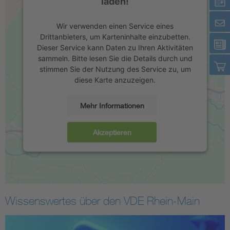
laden!
Wissenstransfer, auf der jedes Mitglied seine eigenen Ideen
einbringen kann. Mit der Mitgliedschaft im VDE Rhein-Main
Wir verwenden einen Service eines
ist automatisch auch die Mitgliedschaft im
Drittanbieters, um Karteninhalte einzubetten.
Gesamtverband
verbunden.
Dieser Service kann Daten zu Ihren Aktivitäten
sammeln. Bitte lesen Sie die Details durch und
stimmen Sie der Nutzung des Service zu, um
Schwerpunkte unserer Aktivitäten:
diese Karte anzuzeigen.
Vorträge und Exkursionen
- veranstaltet von den
Regionen und Stützpunkten des VDE Rhein-Main.
Mehr Informationen
Vortragsreihen
- Fachleute berichten in kostenfreien
Akzeptieren
oder für Mitglieder vergünstigten Vorträgen praxisnah
über Techniktrends.
Nachwuchsförderung
- Wir fördern die VDE
Hochschulgruppen. An der TU Darmstadt ist diese
Gruppe als eigenständiger Verein mit einem
Wissenswertes über den VDE Rhein-Main
attraktiven Veranstaltungsprogramm organisiert.
Herausragende Abschlussarbeiten werden mit dem